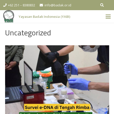
+62 251 – 8380832
info@badak.or.id
Yayasan Badak Indonesia (YABI)
Uncategorized