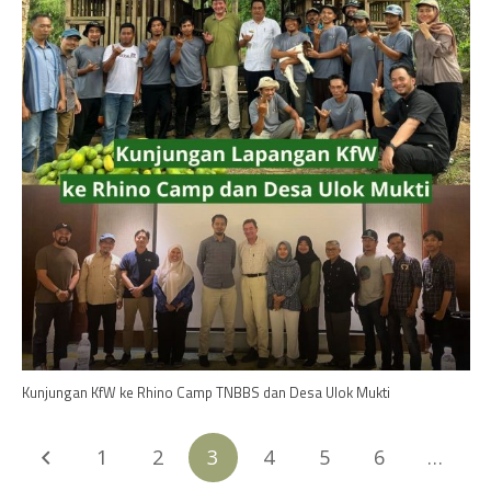
Kunjungan KfW ke Rhino Camp TNBBS dan Desa Ulok Mukti
1
2
3
4
5
6
…