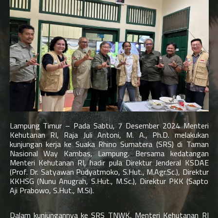
Lampung Timur – Pada Sabtu, 7 Desember 2024 Menteri
Kehutanan RI, Raja Juli Antoni, M. A., Ph.D. melakukan
kunjungan kerja ke Suaka Rhino Sumatera (SRS) di Taman
Nasional Way Kambas, Lampung. Bersama kedatangan
Menteri Kehutanan RI, hadir pula Direktur Jenderal KSDAE
(Prof. Dr. Satyawan Pudyatmoko, S.Hut., M.Agr.Sc.), Direktur
KKHSG (Nunu Anugrah, S.Hut., M.Sc.), Direktur PKK (Sapto
Aji Prabowo, S.Hut., M.Si).
Dalam kunjungannya ke SRS TNWK, Menteri Kehutanan RI