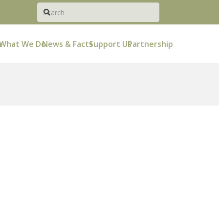
e
What We Do
News & Facts
Support Us
Partnership