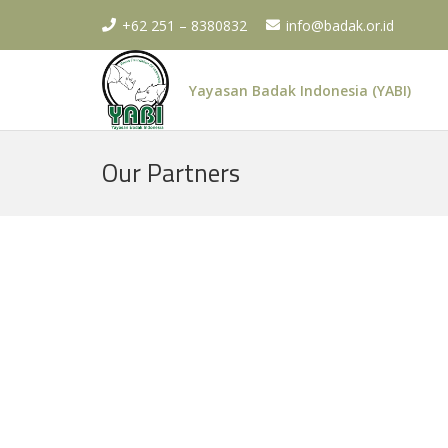
+62 251 – 8380832
info@badak.or.id
Yayasan Badak Indonesia (YABI)
Our Partners