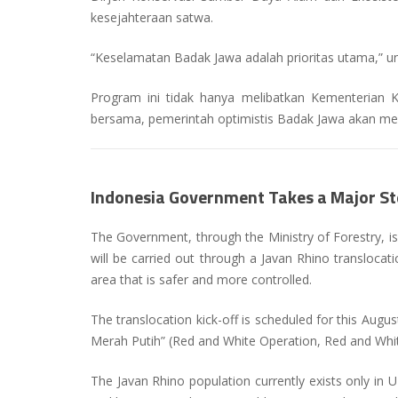
kesejahteraan satwa.
“Keselamatan Badak Jawa adalah prioritas utama,” u
Program ini tidak hanya melibatkan Kementerian Ke
bersama, pemerintah optimistis Badak Jawa akan memi
Indonesia Government Takes a Major St
The Government, through the Ministry of Forestry, is
will be carried out through a Javan Rhino translocat
area that is safer and more controlled.
The translocation kick-off is scheduled for this August
Merah Putih” (Red and White Operation, Red and White a
The Javan Rhino population currently exists only in U