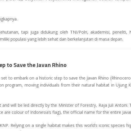
ngkapnya.
hutanan, tapi juga didukung oleh TNI/Polri, akademisi, peneliti
liki populasi yang lebih sehat dan berkelanjutan di masa depan.
ep to Save the Javan Rhino
 set to embark on a historic step to save the Javan Rhino (
Rhinocero
ion program, moving individuals from their natural habitat in Ujung
 and will be led directly by the Minister of Forestry, Raja Juli Antoni
re colour of Indonesia’s flag), the official name for the entire Javan
KNP. Relying on a single habitat makes this world’s iconic species h