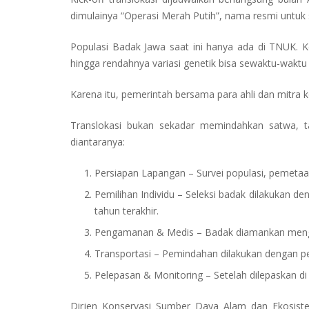
dimulainya “Operasi Merah Putih”, nama resmi untuk
Populasi Badak Jawa saat ini hanya ada di TNUK. K
hingga rendahnya variasi genetik bisa sewaktu-wakt
Karena itu, pemerintah bersama para ahli dan mitra
Translokasi bukan sekadar memindahkan satwa, ta
diantaranya:
Persiapan Lapangan – Survei populasi, pemetaa
Pemilihan Individu – Seleksi badak dilakukan d
tahun terakhir.
Pengamanan & Medis – Badak diamankan mengg
Transportasi – Pemindahan dilakukan dengan pe
Pelepasan & Monitoring – Setelah dilepaskan d
Dirjen Konservasi Sumber Daya Alam dan Ekosiste