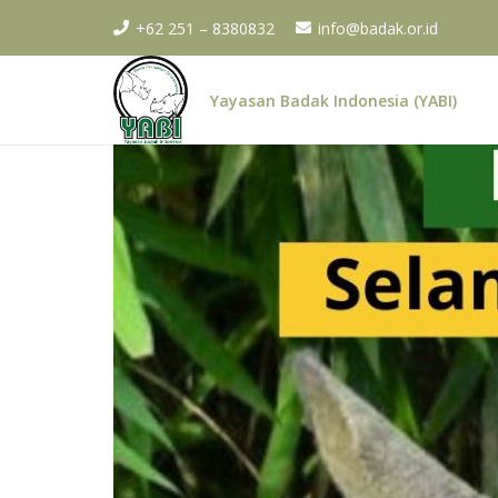
+62 251 – 8380832
info@badak.or.id
Yayasan Badak Indonesia (YABI)