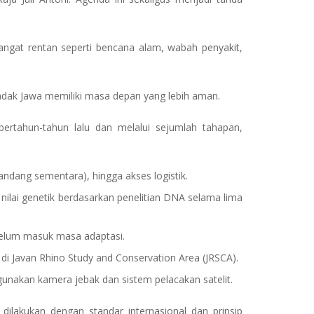
angat rentan seperti bencana alam, wabah penyakit,
adak Jawa memiliki masa depan yang lebih aman.
ertahun-tahun lalu dan melalui sejumlah tahapan,
dang sementara), hingga akses logistik.
nilai genetik berdasarkan penelitian DNA selama lima
elum masuk masa adaptasi.
 di
Javan Rhino Study and Conservation Area (JRSCA)
.
gunakan kamera jebak dan sistem pelacakan satelit.
lakukan dengan standar internasional dan prinsip