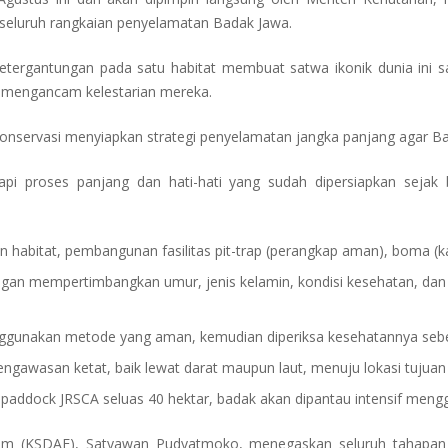
 seluruh rangkaian penyelamatan Badak Jawa.
etergantungan pada satu habitat membuat satwa ikonik dunia ini s
u mengancam kelestarian mereka.
 konservasi menyiapkan strategi penyelamatan jangka panjang agar B
pi proses panjang dan hati-hati yang sudah dipersiapkan sejak b
n habitat, pembangunan fasilitas
pit-trap
(perangkap aman), boma (kan
engan mempertimbangkan umur, jenis kelamin, kondisi kesehatan, dan 
unakan metode yang aman, kemudian diperiksa kesehatannya seb
ngawasan ketat, baik lewat darat maupun laut, menuju lokasi tujuan
i
paddock
JRSCA seluas 40 hektar, badak akan dipantau intensif meng
m (KSDAE), Satyawan Pudyatmoko, menegaskan seluruh tahapan di