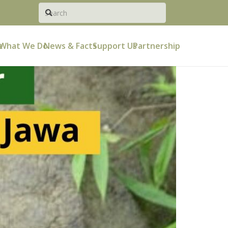
e
What We Do
News & Facts
Support Us
Partnership