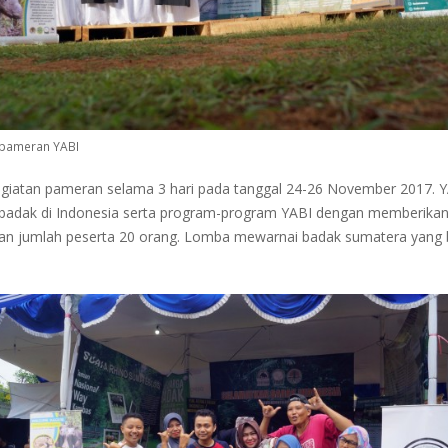
 pameran YABI
 kegiatan pameran selama 3 hari pada tanggal 24-26 November 2017.
adak di Indonesia serta program-program YABI dengan memberikan inf
gan jumlah peserta 20 orang. Lomba mewarnai badak sumatera yang 