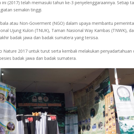
un ini (2017) telah memasuki tahun ke-3 penyelenggaraannya. Setiap 
iatan semakin tinggi.
nirbala atau Non-Goverment (NGO) dalam upaya membantu pemerintah
sional Ujung Kulon (TNUK), Taman Nasional Way Kambas (TNWK), da
akhir badak jawa dan badak sumatera yang tersisa.
ello Nature 2017 untuk turut serta kembali melakukan penyadartahu
pesies badak jawa dan badak sumatera.