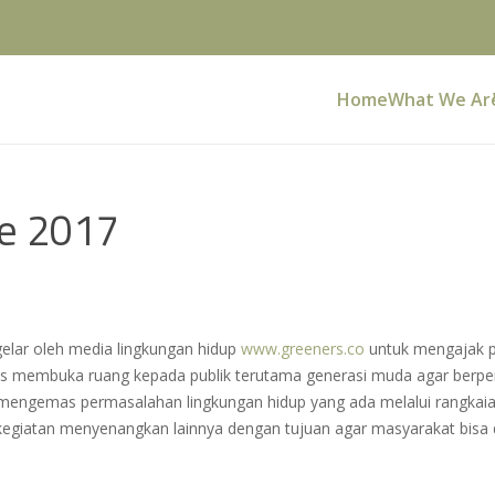
Home
What We Ar
e 2017
gelar oleh media lingkungan hidup
www.greeners.co
untuk mengajak pe
gus membuka ruang kepada publik terutama generasi muda agar berpe
 mengemas permasalahan lingkungan hidup yang ada melalui rangkaian
 kegiatan menyenangkan lainnya dengan tujuan agar masyarakat bis