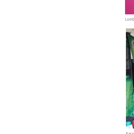
Lomb
Para