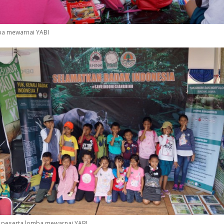
a mewarnai YABI
 peserta lomba mewarnai YABI