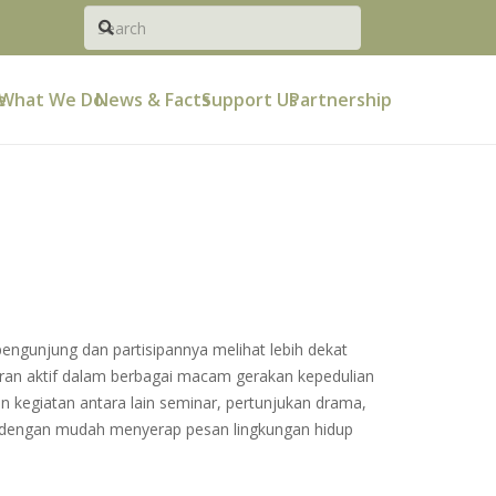
e
What We Do
News & Facts
Support Us
Partnership
ngunjung dan partisipannya melihat lebih dekat
ran aktif dalam berbagai macam gerakan kepedulian
 kegiatan antara lain seminar, pertunjukan drama,
a dengan mudah menyerap pesan lingkungan hidup