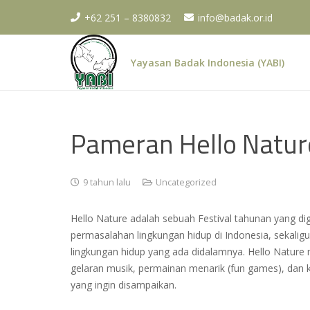
+62 251 – 8380832
info@badak.or.id
Yayasan Badak Indonesia (YABI)
Pameran Hello Natur
9 tahun lalu
Uncategorized
Hello Nature adalah sebuah Festival tahunan yang di
permasalahan lingkungan hidup di Indonesia, sekali
lingkungan hidup yang ada didalamnya. Hello Nature
gelaran musik, permainan menarik (fun games), dan
yang ingin disampaikan.