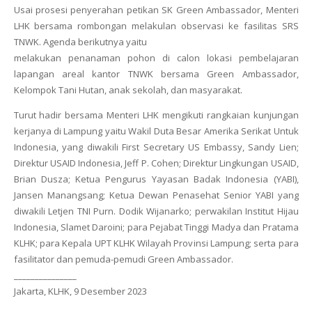
Usai prosesi penyerahan petikan SK Green Ambassador, Menteri
LHK bersama rombongan melakulan observasi ke fasilitas SRS
TNWK. Agenda berikutnya yaitu
melakukan penanaman pohon di calon lokasi pembelajaran
lapangan areal kantor TNWK bersama Green Ambassador,
Kelompok Tani Hutan, anak sekolah, dan masyarakat.
Turut hadir bersama Menteri LHK mengikuti rangkaian kunjungan
kerjanya di Lampung yaitu Wakil Duta Besar Amerika Serikat Untuk
Indonesia, yang diwakili First Secretary US Embassy, Sandy Lien;
Direktur USAID Indonesia, Jeff P. Cohen; Direktur Lingkungan USAID,
Brian Dusza; Ketua Pengurus Yayasan Badak Indonesia (YABI),
Jansen Manangsang; Ketua Dewan Penasehat Senior YABI yang
diwakili Letjen TNI Purn. Dodik Wijanarko; perwakilan Institut Hijau
Indonesia, Slamet Daroini; para Pejabat Tinggi Madya dan Pratama
KLHK; para Kepala UPT KLHK Wilayah Provinsi Lampung; serta para
fasilitator dan pemuda-pemudi Green Ambassador.
_______________
Jakarta, KLHK, 9 Desember 2023