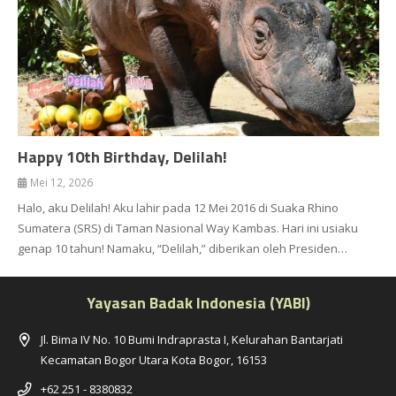
Happy 10th Birthday, Delilah!
Mei 12, 2026
Halo, aku Delilah! Aku lahir pada 12 Mei 2016 di Suaka Rhino
Sumatera (SRS) di Taman Nasional Way Kambas. Hari ini usiaku
genap 10 tahun! Namaku, “Delilah,” diberikan oleh Presiden…
Yayasan Badak Indonesia (YABI)
Jl. Bima IV No. 10 Bumi Indraprasta I, Kelurahan Bantarjati
Kecamatan Bogor Utara Kota Bogor, 16153
+62 251 - 8380832