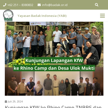
+62 251 – 8380832
info@badak.or.id
Yayasan Badak Indonesia (YABI)
Juli 29, 2024
Kunjungan KfW ke Rhino Camp TNBBS dan