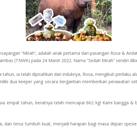
sayangan “Mirah”, adalah anak pertama dari pasangan Rosa & Andatu.
bas (TNWK) pada 24 Maret 2022. Nama “Sedah Mirah” sendiri diberik
 tahun, ia telah dipisahkan dari induknya, Rosa, mengikuti perilaku al
liki dua keeper yang secara bergantian memberikan perawatan seti
 di usia empat tahun, beratnya telah mencapai 662 kg! Kami bangg
a, dan terus tumbuh kuat, menjadi harapan bagi masa depan spesies