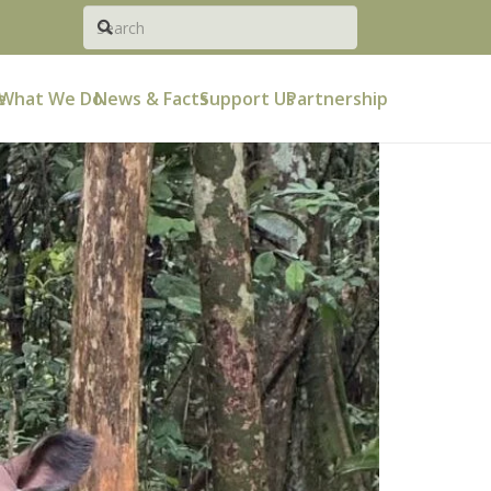
e
What We Do
News & Facts
Support Us
Partnership