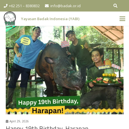
+62 251 – 8380832
info@badak.or.id
Yayasan Badak Indonesia (YABI)
April 29, 2026
Happy 19th Birthday, Harapan