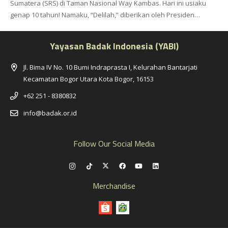
Sumatera (SRS) di Taman Nasional Way Kambas. Hari ini usiaku
genap 10 tahun! Namaku, “Delilah,” diberikan oleh Presiden…
Yayasan Badak Indonesia (YABI)
Jl. Bima IV No. 10 Bumi Indraprasta I, Kelurahan Bantarjati
Kecamatan Bogor Utara Kota Bogor, 16153
+62 251 - 8380832
info@badak.or.id
Follow Our Social Media
Merchandise