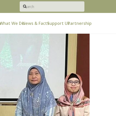
e
What We Do
News & Facts
Support Us
Partnership