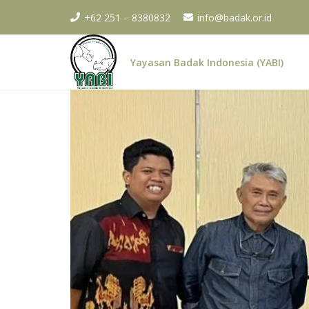
+62 251 – 8380832
info@badak.or.id
Yayasan Badak Indonesia (YABI)