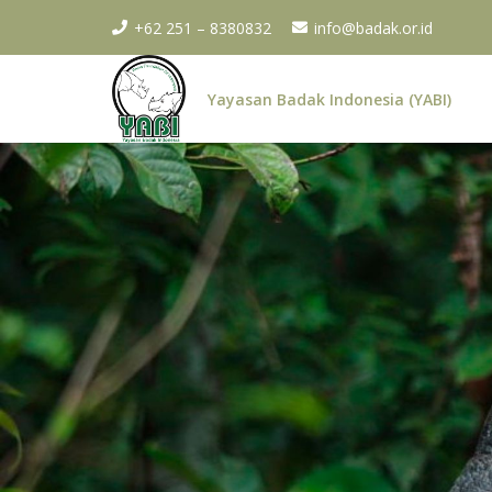
+62 251 – 8380832
info@badak.or.id
Yayasan Badak Indonesia (YABI)