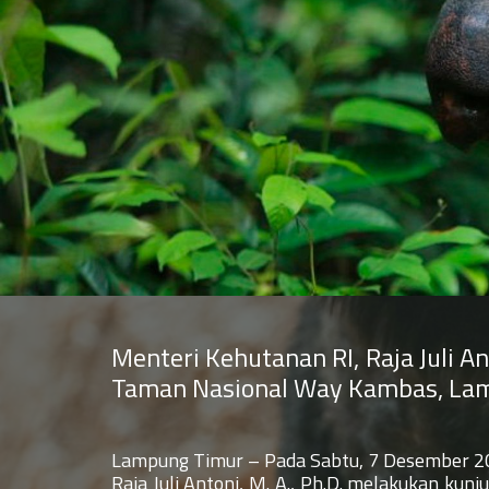
Menteri Kehutanan RI, Raja Juli A
Taman Nasional Way Kambas, La
Lampung Timur – Pada Sabtu, 7 Desember 2
Raja Juli Antoni, M. A., Ph.D. melakukan kun