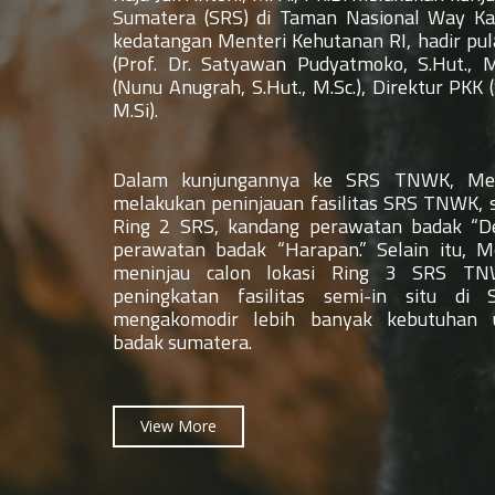
Sumatera (SRS) di Taman Nasional Way K
kedatangan Menteri Kehutanan RI, hadir pul
(Prof. Dr. Satyawan Pudyatmoko, S.Hut., M
(Nunu Anugrah, S.Hut., M.Sc.), Direktur PKK 
M.Si).
Dalam kunjungannya ke SRS TNWK, Men
melakukan peninjauan fasilitas SRS TNWK, se
Ring 2 SRS, kandang perawatan badak “De
perawatan badak “Harapan.” Selain itu, M
meninjau calon lokasi Ring 3 SRS TN
peningkatan fasilitas semi-in situ 
mengakomodir lebih banyak kebutuhan 
badak sumatera.
View More