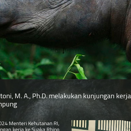
ntoni, M. A., Ph.D. melakukan kunjungan kerj
mpung
024 Menteri Kehutanan RI,
jungan kerja ke Suaka Rhino