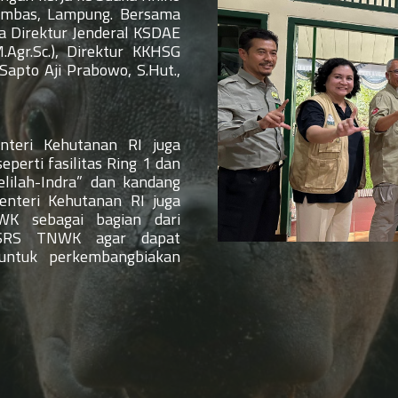
ambas, Lampung. Bersama
a Direktur Jenderal KSDAE
.Agr.Sc.), Direktur KKHSG
(Sapto Aji Prabowo, S.Hut.,
teri Kehutanan RI juga
perti fasilitas Ring 1 dan
lilah-Indra” dan kandang
enteri Kehutanan RI juga
WK sebagai bagian dari
di SRS TNWK agar dapat
untuk perkembangbiakan