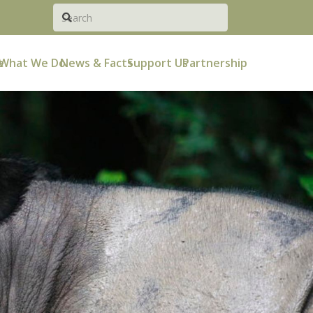
e
What We Do
News & Facts
Support Us
Partnership