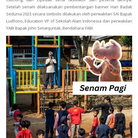
Setelah senam dilaksanakan pembentangan
banner
Hari Badak
Sedunia 2023 secara simbolis dilakukan oleh perwakilan SAI Bapak
Ludfiono,
Education VP of Sekolah Alam Indonesia
dan perwakilan
YABI Bapak John Simanjuntak, Bendahara YABI.