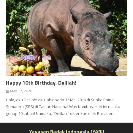
Happy 10th Birthday, Delilah!
May 12, 2026
Halo, aku Delilah! Aku lahir pada 12 Mei 2016 di Suaka Rhino
Sumatera (SRS) di Taman Nasional Way Kambas. Hari ini usiaku
genap 10 tahun! Namaku, “Delilah,” diberikan oleh Presiden…
Yayasan Badak Indonesia (YABI)