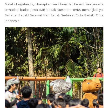
Melalui kegiatan ini, diharapkan kecintaan dan kepedulian peserta
terhadap badak jawa dan badak sumatera terus meningkat ya,
Sahabat Badak! Selamat Hari Badak Sedunia! Cinta Badak, Cinta
Indonesia!