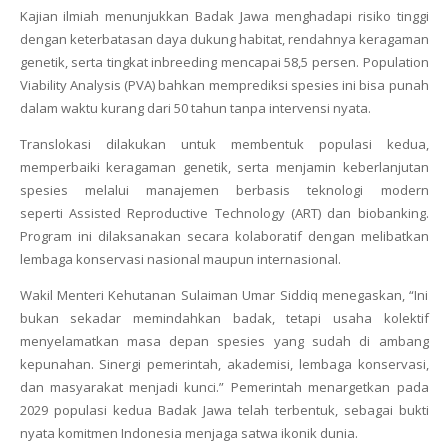
Kajian ilmiah menunjukkan Badak Jawa menghadapi risiko tinggi
dengan keterbatasan daya dukung habitat, rendahnya keragaman
genetik, serta tingkat
inbreeding
mencapai 58,5 persen. Population
Viability Analysis (PVA) bahkan memprediksi spesies ini bisa punah
dalam waktu kurang dari 50 tahun tanpa intervensi nyata.
Translokasi dilakukan untuk membentuk populasi kedua,
memperbaiki keragaman genetik, serta menjamin keberlanjutan
spesies melalui manajemen berbasis teknologi modern
seperti
Assisted Reproductive Technology (ART)
dan
biobanking
.
Program ini dilaksanakan secara kolaboratif dengan melibatkan
lembaga konservasi nasional maupun internasional.
Wakil Menteri Kehutanan Sulaiman Umar Siddiq menegaskan, “Ini
bukan sekadar memindahkan badak, tetapi usaha kolektif
menyelamatkan masa depan spesies yang sudah di ambang
kepunahan. Sinergi pemerintah, akademisi, lembaga konservasi,
dan masyarakat menjadi kunci.” Pemerintah menargetkan pada
2029 populasi kedua Badak Jawa telah terbentuk, sebagai bukti
nyata komitmen Indonesia menjaga satwa ikonik dunia.