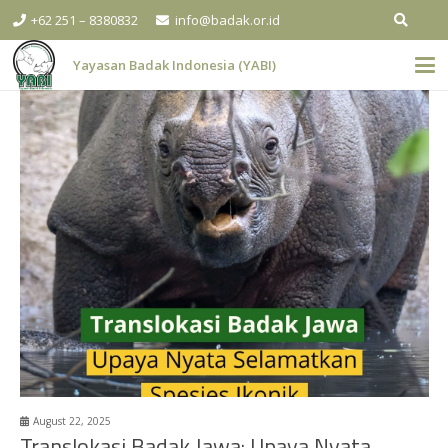
+62 251 – 8380832
info@badak.or.id
Yayasan Badak Indonesia (YABI)
August 22, 2025
Translokasi Badak Jawa: Upaya Nyata