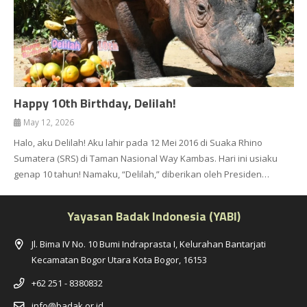
Happy 10th Birthday, Delilah!
May 12, 2026
Halo, aku Delilah! Aku lahir pada 12 Mei 2016 di Suaka Rhino
Sumatera (SRS) di Taman Nasional Way Kambas. Hari ini usiaku
genap 10 tahun! Namaku, “Delilah,” diberikan oleh Presiden…
Yayasan Badak Indonesia (YABI)
Jl. Bima IV No. 10 Bumi Indraprasta I, Kelurahan Bantarjati
Kecamatan Bogor Utara Kota Bogor, 16153
+62 251 - 8380832
info@badak.or.id