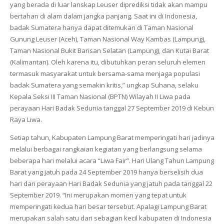
yang berada di luar lanskap Leuser diprediksi tidak akan mampu
bertahan di alam dalam jangka panjang. Saat ini di Indonesia,
badak Sumatera hanya dapat ditemukan di Taman Nasional
Gunung Leuser (Aceh), Taman Nasional Way Kambas (Lampung),
Taman Nasional Bukit Barisan Selatan (Lampung), dan Kutai Barat
(Kalimantan). Oleh karena itu, dibutuhkan peran seluruh elemen
termasuk masyarakat untuk bersama-sama menjaga populasi
badak Sumatera yang semakin kritis,” ungkap Suhana, selaku
Kepala Seksi III Taman Nasional (BPTN) Wilayah II Liwa pada
perayaan Hari Badak Sedunia tanggal 27 September 2019 di Kebun
Raya Liwa.
Setiap tahun, Kabupaten Lampung Barat memperingati hari jadinya
melalui berbagai rangkaian kegiatan yang berlangsung selama
beberapa hari melalui acara “Liwa Fair”. Hari Ulang Tahun Lampung
Barat yang jatuh pada 24 September 2019 hanya berselisih dua
hari dari perayaan Hari Badak Sedunia yang jatuh pada tanggal 22
September 2019. “Ini merupakan momen yang tepat untuk
memperingati kedua hari besar tersebut. Apalagi Lampung Barat
merupakan salah satu dari sebagian kecil kabupaten di Indonesia