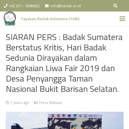
+62 251 – 8380832
info@badak.or.id
Yayasan Badak Indonesia (YABI)
SIARAN PERS : Badak Sumatera
Berstatus Kritis, Hari Badak
Sedunia Dirayakan dalam
Rangkaian Liwa Fair 2019 dan
Desa Penyangga Taman
Nasional Bukit Barisan Selatan.
7 years ago
Press Release