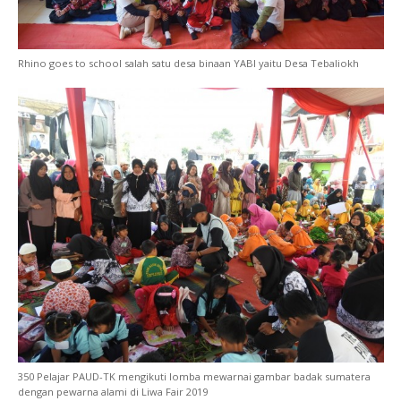
Rhino goes to school salah satu desa binaan YABI yaitu Desa Tebaliokh
350 Pelajar PAUD-TK mengikuti lomba mewarnai gambar badak sumatera
dengan pewarna alami di Liwa Fair 2019