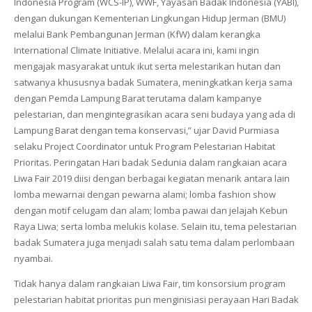
Indonesia Program (WCS-IP), WWF, Yayasan Badak Indonesia (YABI),
dengan dukungan Kementerian Lingkungan Hidup Jerman (BMU)
melalui Bank Pembangunan Jerman (KfW) dalam kerangka
International Climate Initiative
. Melalui acara ini, kami ingin
mengajak masyarakat untuk ikut serta melestarikan hutan dan
satwanya khususnya badak Sumatera, meningkatkan kerja sama
dengan Pemda Lampung Barat terutama dalam kampanye
pelestarian, dan mengintegrasikan acara seni budaya yang ada di
Lampung Barat dengan tema konservasi,” ujar David Purmiasa
selaku Project Coordinator untuk Program Pelestarian Habitat
Prioritas. Peringatan Hari badak Sedunia dalam rangkaian acara
Liwa Fair 2019 diisi dengan berbagai kegiatan menarik antara lain
lomba mewarnai dengan pewarna alami; lomba fashion show
dengan motif celugam dan alam; lomba pawai dan jelajah Kebun
Raya Liwa; serta lomba melukis kolase. Selain itu, tema pelestarian
badak Sumatera juga menjadi salah satu tema dalam perlombaan
nyambai.
Tidak hanya dalam rangkaian Liwa Fair, tim konsorsium program
pelestarian habitat prioritas pun menginisiasi perayaan Hari Badak