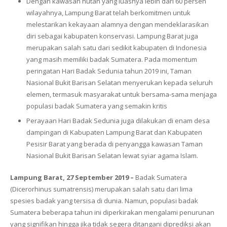
Dengan kawasan hutan yang luasnya lebih dari 60 persen
wilayahnya, Lampung Barat telah berkomitmen untuk
melestarikan kekayaan alamnya dengan mendeklarasikan
diri sebagai kabupaten konservasi. Lampung Barat juga
merupakan salah satu dari sedikit kabupaten di Indonesia
yang masih memiliki badak Sumatera. Pada momentum
peringatan Hari Badak Sedunia tahun 2019 ini, Taman
Nasional Bukit Barisan Selatan menyerukan kepada seluruh
elemen, termasuk masyarakat untuk bersama-sama menjaga
populasi badak Sumatera yang semakin kritis
Perayaan Hari Badak Sedunia juga dilakukan di enam desa
dampingan di Kabupaten Lampung Barat dan Kabupaten
Pesisir Barat yang berada di penyangga kawasan Taman
Nasional Bukit Barisan Selatan lewat syiar agama Islam.
Lampung Barat, 27 September 2019 –
Badak Sumatera
(
Dicerorhinus sumatrensis
) merupakan salah satu dari lima
spesies badak yang tersisa di dunia. Namun, populasi badak
Sumatera beberapa tahun ini diperkirakan mengalami penurunan
yang signifikan hingga jika tidak segera ditangani diprediksi akan