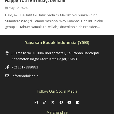
Happy 10th Birthday, Delilah!
May 12, 2026
Halo, aku Delilah! Aku lahir pada 12 Mei 2016 di Suaka Rhino
Sumatera (SRS) di Taman Nasional Way Kambas. Hari ini usiaku
genap 10 tahun! Namaku, “Delilah,” diberikan oleh Presiden…
Yayasan Badak Indonesia (YABI)
Jl. Bima IV No. 10 Bumi Indraprasta I, Kelurahan Bantarjati
Kecamatan Bogor Utara Kota Bogor, 16153
+62 251 - 8380832
info@badak.or.id
Follow Our Social Media
Merchandise