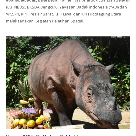
(BBTNBBS), BKSDA Bengkulu, Yayasan Badak Indonesia (YABI) dan
WCS-PI, KPH Pesisir Barat, KPH Liwa, dan KPH Kotaagung Utara
melaksanakan Kegiatan Pelatihan Spatial…