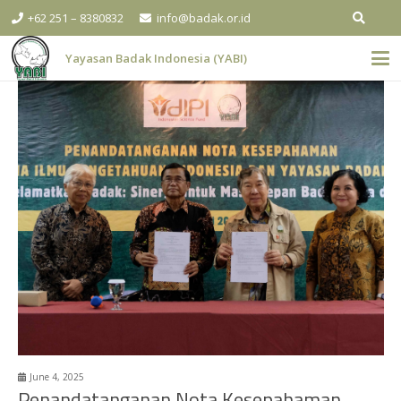
+62 251 – 8380832
info@badak.or.id
Yayasan Badak Indonesia (YABI)
June 4, 2025
Penandatanganan Nota Kesepahaman