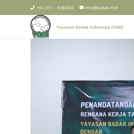
+62 251 – 8380832
info@badak.or.id
Yayasan Badak Indonesia (YABI)