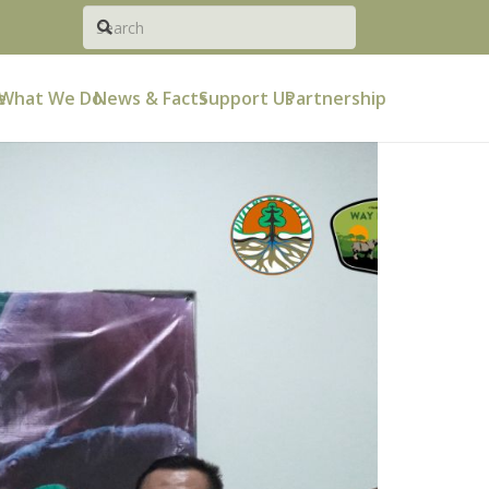
e
What We Do
News & Facts
Support Us
Partnership