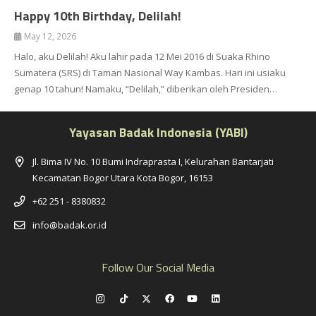
Happy 10th Birthday, Delilah!
May 12, 2026
Halo, aku Delilah! Aku lahir pada 12 Mei 2016 di Suaka Rhino
Sumatera (SRS) di Taman Nasional Way Kambas. Hari ini usiaku
genap 10 tahun! Namaku, “Delilah,” diberikan oleh Presiden…
Yayasan Badak Indonesia (YABI)
Jl. Bima IV No. 10 Bumi Indraprasta I, Kelurahan Bantarjati
Kecamatan Bogor Utara Kota Bogor, 16153
+62 251 - 8380832
info@badak.or.id
Follow Our Social Media