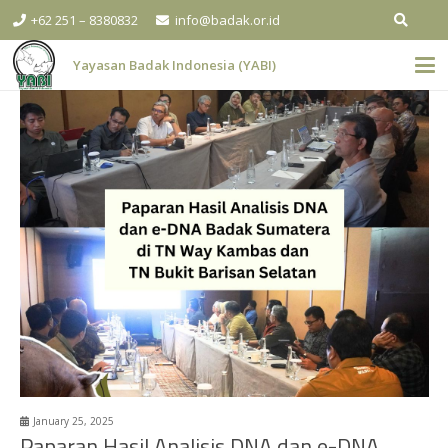
+62 251 – 8380832
info@badak.or.id
Yayasan Badak Indonesia (YABI)
January 25, 2025
Paparan Hasil Analisis DNA dan e-DNA