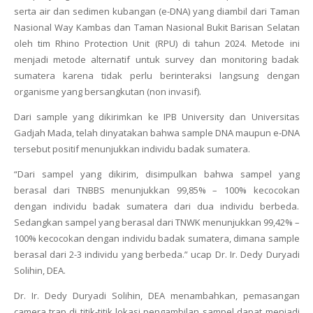
serta air dan sedimen kubangan (e-DNA) yang diambil dari Taman
Nasional Way Kambas dan Taman Nasional Bukit Barisan Selatan
oleh tim Rhino Protection Unit (RPU) di tahun 2024.
Metode ini
menjadi metode alternatif untuk survey dan monitoring badak
sumatera karena tidak perlu berinteraksi langsung dengan
organisme yang bersangkutan (non invasif).
Dari sample yang dikirimkan ke IPB University dan Universitas
Gadjah Mada, telah dinyatakan bahwa sample DNA maupun e-DNA
tersebut positif menunjukkan individu badak sumatera.
“
Dari sampel yang dikirim, disimpulkan bahwa sampel yang
berasal dari TNBBS menunjukkan 99,85% – 100% kecocokan
dengan individu badak sumatera dari dua individu berbeda.
Sedangkan sampel yang berasal dari TNWK menunjukkan 99,42% –
100% kecocokan dengan individu badak sumatera, dimana sample
berasal dari 2-3 individu yang berbeda.”
ucap Dr. Ir. Dedy Duryadi
Solihin, DEA.
Dr. Ir. Dedy Duryadi Solihin, DEA menambahkan, pemasangan
camera trap
di titik-titik lokasi pengambilan sampel dapat menjadi