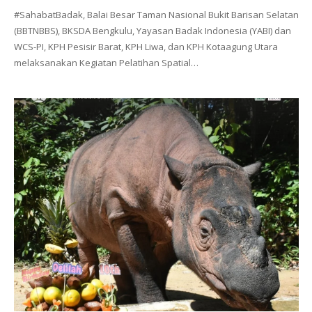
#SahabatBadak, Balai Besar Taman Nasional Bukit Barisan Selatan
(BBTNBBS), BKSDA Bengkulu, Yayasan Badak Indonesia (YABI) dan
WCS-PI, KPH Pesisir Barat, KPH Liwa, dan KPH Kotaagung Utara
melaksanakan Kegiatan Pelatihan Spatial…