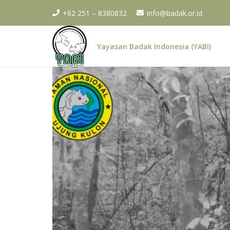
+62 251 – 8380832
info@badak.or.id
Yayasan Badak Indonesia (YABI)