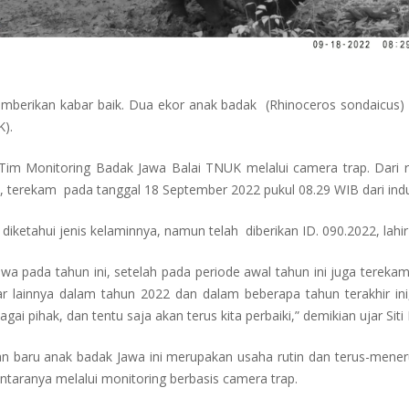
emberikan kabar baik. Dua ekor anak badak (Rhinoceros sondaicus) a
K).
Tim Monitoring Badak Jawa Balai TNUK melalui camera trap. Dari 
2, terekam pada tanggal 18 September 2022 pukul 08.29 WIB dari ind
 diketahui jenis kelaminnya, namun telah diberikan ID. 090.2022, lah
a pada tahun ini, setelah pada periode awal tahun ini juga terek
ar lainnya dalam tahun 2022 dan dalam beberapa tahun terakhir in
ai pihak, dan tentu saja akan terus kita perbaiki,” demikian ujar Siti
iran baru anak badak Jawa ini merupakan usaha rutin dan terus-men
antaranya melalui monitoring berbasis camera trap.