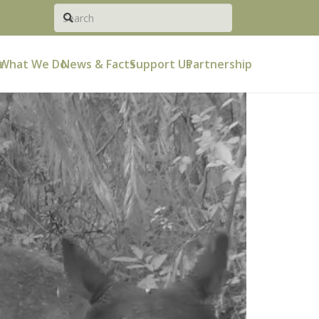
e
What We Do
News & Facts
Support Us
Partnership