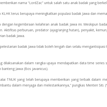
i memberikan nama “LordZac” untuk salah satu anak badak yang berkel
n KLHK terus berupaya meningkatkan populasi badak Jawa dan memast
ena dengan kegembiraan kelahiran anak badak Jawa ini. Meskipun bad
n. Aktifitas perburuan, predator (ajag/anjing hutan), penyakit, kem
ian badak Jawa.
lestarian badak Jawa tidak boleh lengah dan selalu mengantisipasi 
g dilaksanakan dalam rangka upaya mendapatkan data time series sa
 banteng Jawa (Bos javanicus).
Balai TNUK yang telah berupaya memberikan yang terbaik dalam m
mbantu dalam menjaga dan melestarikannya,” pungkas Menteri Siti. (