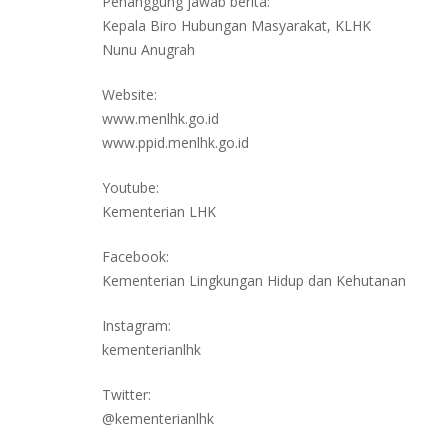
Penanggung jawab berita:
Kepala Biro Hubungan Masyarakat, KLHK
Nunu Anugrah
Website:
www.menlhk.go.id
www.ppid.menlhk.go.id
Youtube:
Kementerian LHK
Facebook:
Kementerian Lingkungan Hidup dan Kehutanan
Instagram:
kementerianlhk
Twitter:
@kementerianlhk