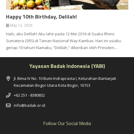
Happy 10th Birthday, Delilah!
May 12, 2026
Halo, aku Delilah! Aku lahir pada 12 Mei 2016 di Suaka Rhino
Sumatera (SRS) di Taman Nasional Way Kambas. Hari ini usiaku
genap 10 tahun! Namaku, “Delilah,” diberikan oleh Presiden…
Yayasan Badak Indonesia (YABI)
Jl. Bima IV No. 10 Bumi Indraprasta I, Kelurahan Bantarjati
Kecamatan Bogor Utara Kota Bogor, 16153
+62 251 - 8380832
info@badak.or.id
Follow Our Social Media