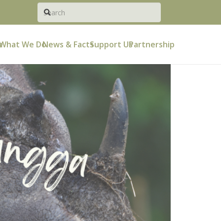
e
What We Do
News & Facts
Support Us
Partnership