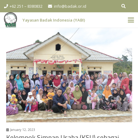
+62 251 – 8380832
info@badak.or.id
Yayasan Badak Indonesia (YABI)
January 12, 2023
Kelompok Simpan Usaha (KSU) sebagai