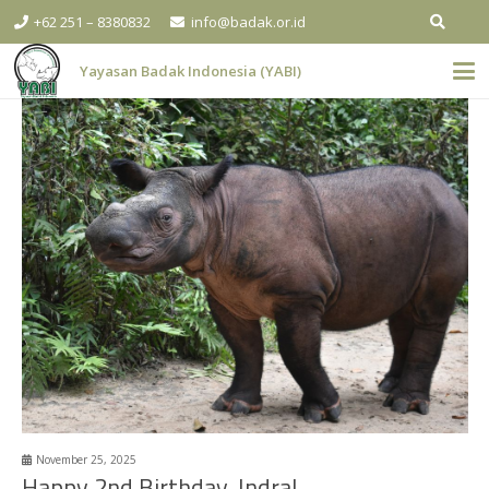
+62 251 – 8380832
info@badak.or.id
Yayasan Badak Indonesia (YABI)
November 25, 2025
Happy 2nd Birthday, Indra!