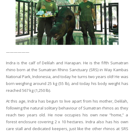
——————
Indra is the calf of Delilah and Harapan. He is the fifth Sumatran
rhino born at the Sumatran Rhino Sanctuary (SRS) in Way Kambas
National Park, Indonesia, and today he turns two years old! He was
born weighing around 25 kg (55 lb), and today his body weight has
reached 567 kg (1,250 lb).
At this age, Indra has begun to live apart from his mother, Delilah,
following the natural solitary behaviour of Sumatran rhinos as they
reach two years old. He now occupies his own new “home,” a
forest enclosure covering 2 x 10 hectares. Indra also has his own
care stall and dedicated keepers, just like the other rhinos at SRS