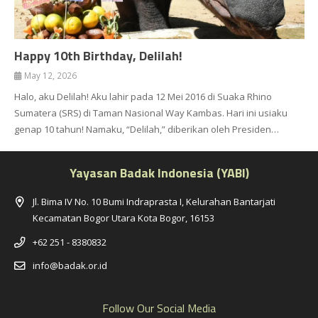
Happy 10th Birthday, Delilah!
May 12, 2026
Halo, aku Delilah! Aku lahir pada 12 Mei 2016 di Suaka Rhino
Sumatera (SRS) di Taman Nasional Way Kambas. Hari ini usiaku
genap 10 tahun! Namaku, “Delilah,” diberikan oleh Presiden…
Yayasan Badak Indonesia (YABI)
Jl. Bima IV No. 10 Bumi Indraprasta I, Kelurahan Bantarjati
Kecamatan Bogor Utara Kota Bogor, 16153
+62 251 - 8380832
info@badak.or.id
Follow Our Social Media