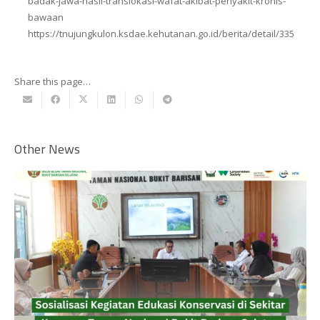
badak-jawa-hasil-translokasi-wafat-akibat-penyakit-kronis-
bawaan
https://tnujungkulon.ksdae.kehutanan.go.id/berita/detail/335
Share this page…
Other News