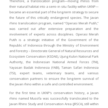
Therefore, a translocation program—moving rhinos from
their natural habitat into a semi–in situ facility within UKNP—
became an essential part of the long-term strategy to secure
the future of this critically endangered species. The Javan
rhino translocation program, named “Operasi Merah Putih,”
was carried out after extensive preparation and the
involvement of experts across disciplines. Operasi Merah
Putih is a strategic initiative of the Government of the
Republic of Indonesia through the Ministry of Environment
and Forestry – Directorate General of Natural Resources and
Ecosystem Conservation (KSDAE), Ujung Kulon National Park
Authority, the Indonesian National Armed Forces (TNI),
Yayasan Badak Indonesia (YABI), Taman Safari Indonesia
(TSI), expert teams, veterinary teams, and various
conservation partners to ensure the long-term survival of
the Javan rhino within a safe and controlled environment.
For the first time in UKNP’s conservation history, a Javan
rhino named Musofa was successfully translocated to the
Javan Rhino Study and Conservation Area (JRSCA), still within