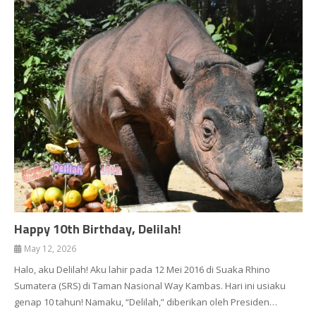
Happy 10th Birthday, Delilah!
May 12, 2026
Halo, aku Delilah! Aku lahir pada 12 Mei 2016 di Suaka Rhino
Sumatera (SRS) di Taman Nasional Way Kambas. Hari ini usiaku
genap 10 tahun! Namaku, “Delilah,” diberikan oleh Presiden…