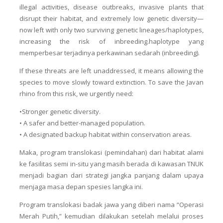
illegal activities, disease outbreaks, invasive plants that
disrupt their habitat, and extremely low genetic diversity—
now left with only two surviving genetic lineages/haplotypes,
increasing the risk of inbreeding.
haplotype
yang
memperbesar terjadinya perkawinan sedarah (inbreeding).
If these threats are left unaddressed, it means allowing the
species to move slowly toward extinction. To save the Javan
rhino from this risk, we urgently need:
•Stronger genetic diversity.
• A safer and better-managed population.
• A designated backup habitat within conservation areas.
Maka, program translokasi (pemindahan) dari habitat alami
ke fasilitas semi in-situ yang masih berada di kawasan TNUK
menjadi bagian dari strategi jangka panjang dalam upaya
menjaga masa depan spesies langka ini.
Program translokasi badak jawa yang diberi nama “Operasi
Merah Putih,” kemudian dilakukan setelah melalui proses