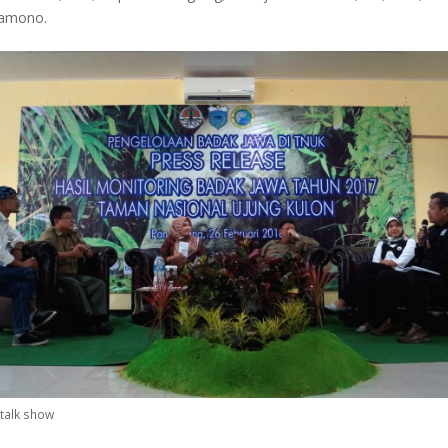
Ramono.
talk show