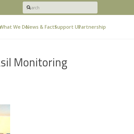
e
What We Do
News & Facts
Support Us
Partnership
sil Monitoring