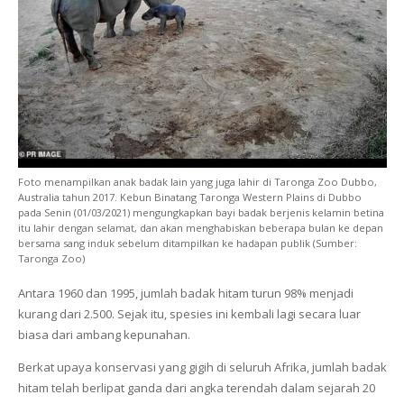
Foto menampilkan anak badak lain yang juga lahir di Taronga Zoo Dubbo,
Australia tahun 2017. Kebun Binatang Taronga Western Plains di Dubbo
pada Senin (01/03/2021) mengungkapkan bayi badak berjenis kelamin betina
itu lahir dengan selamat, dan akan menghabiskan beberapa bulan ke depan
bersama sang induk sebelum ditampilkan ke hadapan publik (Sumber:
Taronga Zoo)
Antara 1960 dan 1995, jumlah badak hitam turun 98% menjadi
kurang dari 2.500. Sejak itu, spesies ini kembali lagi secara luar
biasa dari ambang kepunahan.
Berkat upaya konservasi yang gigih di seluruh Afrika, jumlah badak
hitam telah berlipat ganda dari angka terendah dalam sejarah 20